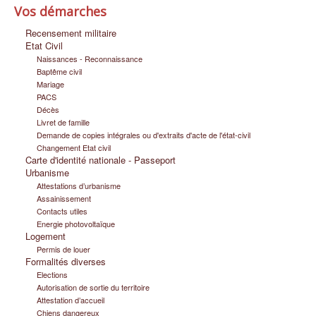
Vos démarches
Infos pratiques
Recensement militaire
Etat Civil
Naissances - Reconnaissance
Baptême civil
Mariage
PACS
Décès
Livret de famille
Demande de copies intégrales ou d'extraits d'acte de l'état-civil
Changement Etat civil
Carte d'identité nationale - Passeport
Urbanisme
Attestations d’urbanisme
Assainissement
Contacts utiles
Energie photovoltaïque
Logement
Permis de louer
Formalités diverses
Elections
Autorisation de sortie du territoire
Attestation d’accueil
Chiens dangereux