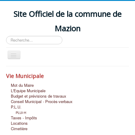
Site Officiel de la commune de
Mazion
Rechercher
Basculer
la
navigation
Accueil
Vie Municipale
Découvrir MAZION
Mot du Maire
Vie Scolaire et Petite Enfance
L'Equipe Municipale
Budget et prévisions de travaux
Vie Economique
Conseil Municipal - Procès-verbaux
P.L.U.
Vie Associative et Loisirs
PLUi-H
Taxes - Impôts
Vie Sociale
Locations
Cimetière
Nous Contacter