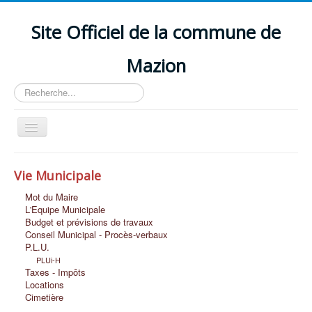
Site Officiel de la commune de
Mazion
Rechercher
Basculer
la
navigation
Accueil
Vie Municipale
Découvrir MAZION
Mot du Maire
Vie Scolaire et Petite Enfance
L'Equipe Municipale
Budget et prévisions de travaux
Vie Economique
Conseil Municipal - Procès-verbaux
P.L.U.
Vie Associative et Loisirs
PLUi-H
Taxes - Impôts
Vie Sociale
Locations
Cimetière
Nous Contacter