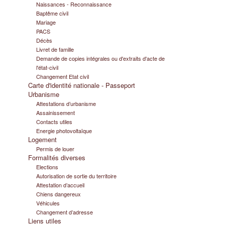
Naissances - Reconnaissance
Baptême civil
Mariage
PACS
Décès
Livret de famille
Demande de copies intégrales ou d'extraits d'acte de
l'état-civil
Changement Etat civil
Carte d'identité nationale - Passeport
Urbanisme
Attestations d’urbanisme
Assainissement
Contacts utiles
Energie photovoltaïque
Logement
Permis de louer
Formalités diverses
Elections
Autorisation de sortie du territoire
Attestation d’accueil
Chiens dangereux
Véhicules
Changement d’adresse
Liens utiles