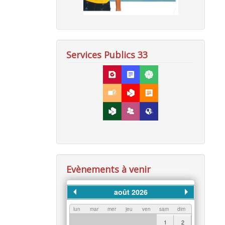
Services Publics 33
Evènements à venir
août 2026
lun
mar
mer
jeu
ven
sam
dim
1
2